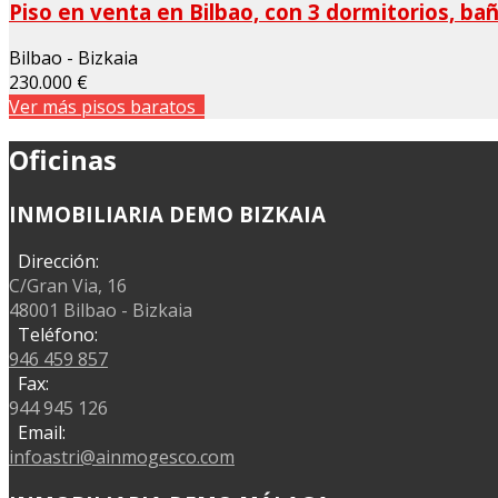
Piso en venta en Bilbao, con 3 dormitorios, ba
Bilbao - Bizkaia
230.000 €
Ver más pisos baratos
Oficinas
INMOBILIARIA DEMO BIZKAIA
Dirección:
C/Gran Via, 16
48001 Bilbao - Bizkaia
Teléfono:
946 459 857
Fax:
944 945 126
Email:
infoastri@ainmogesco.com