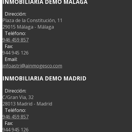
INMOBILIARIA DEMO MÁLAGA
Dirección:
Plaza de la Constitución, 11
29015 Málaga - Málaga
Teléfono:
946 459 857
Fax:
944 945 126
Email:
infoastri@ainmogesco.com
INMOBILIARIA DEMO MADRID
Dirección:
C/Gran Via, 32
28013 Madrid - Madrid
Teléfono:
946 459 857
Fax:
944 945 126