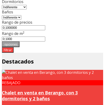
Dormitorios
Baños
Rango de precios
2
Rango de m
opciones
Filtrar
Destacados
REBAJADO
Chalet en venta en Berango, con 3
dormitorios y 2 baños