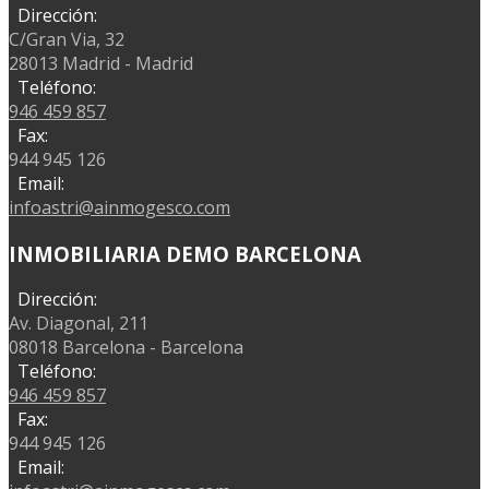
Dirección:
C/Gran Via, 32
28013 Madrid - Madrid
Teléfono:
946 459 857
Fax:
944 945 126
Email:
infoastri@ainmogesco.com
INMOBILIARIA DEMO BARCELONA
Dirección:
Av. Diagonal, 211
08018 Barcelona - Barcelona
Teléfono:
946 459 857
Fax:
944 945 126
Email: