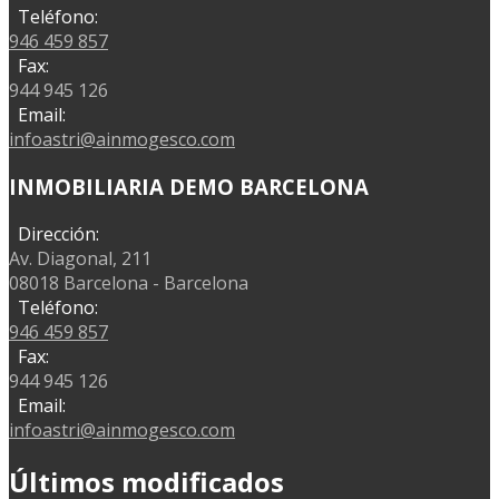
Teléfono:
946 459 857
Fax:
944 945 126
Email:
infoastri@ainmogesco.com
INMOBILIARIA DEMO BARCELONA
Dirección:
Av. Diagonal, 211
08018 Barcelona - Barcelona
Teléfono:
946 459 857
Fax:
944 945 126
Email:
infoastri@ainmogesco.com
Últimos modificados