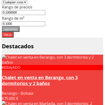
Rango de precios
2
Rango de m
opciones
Filtrar
Destacados
REBAJADO
Chalet en venta en Berango, con 3
dormitorios y 2 baños
Berango - Bizkaia
675.000 €